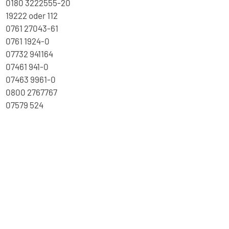
0180 3222555-20
19222 oder 112
0761 27043-61
0761 1924-0
07732 941164
07461 941-0
07463 9961-0
0800 2767767
07579 524