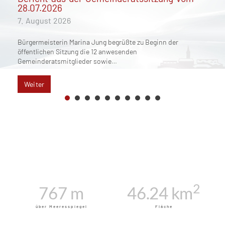
Wasserverbrauch
4. August 2026
Aufgrund der anhaltenden Trockenheit und der damit
verbundenen geringen Niederschlagsmengen sind die
verfügbaren Wasserressourcen…
Weiter
1
2
3
4
5
6
7
8
0
2
768
 m
46.24
 km
über Meeresspiegel
Fläche