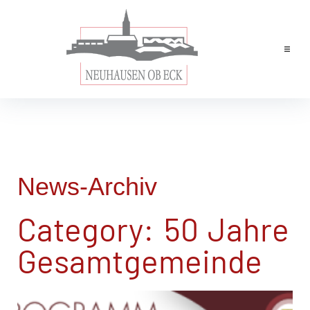
Home
News
Leben & Wohnen
Rathaus
News-Archiv
Tourismus
Category: 50 Jahre
Wirtschaft
Gesamtgemeinde